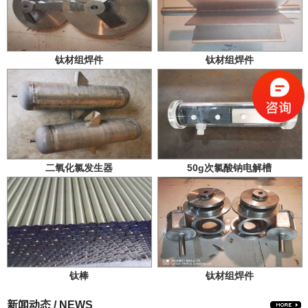
钛材组焊件
钛材组焊件
二氧化氯发生器
50g次氯酸钠电解槽
钛棒
钛材组焊件
新闻动态 / NEWS