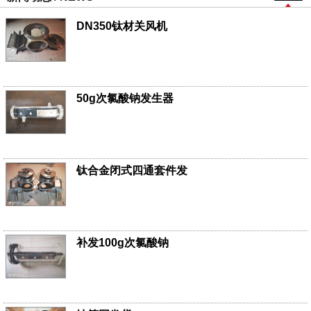
DN350钛材关风机
50g次氯酸钠发生器
钛合金闭式四通套件发
补发100g次氯酸钠