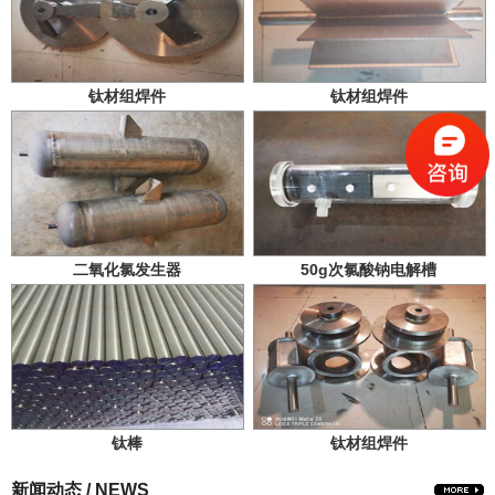
钛材组焊件
钛材组焊件
二氧化氯发生器
50g次氯酸钠电解槽
钛棒
钛材组焊件
新闻动态 / NEWS