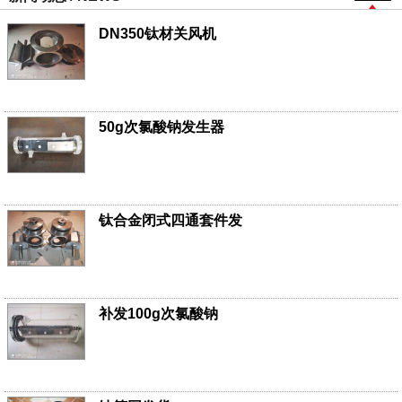
DN350钛材关风机
50g次氯酸钠发生器
钛合金闭式四通套件发
补发100g次氯酸钠