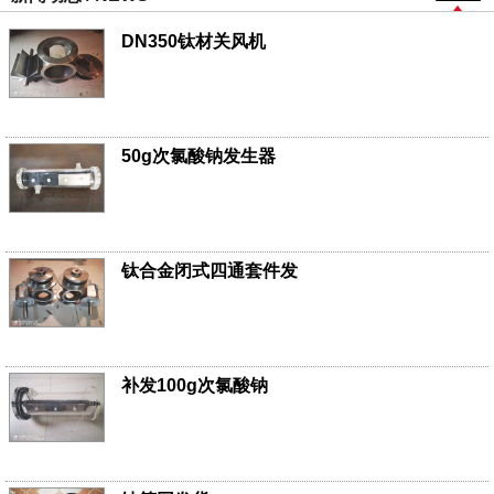
DN350钛材关风机
50g次氯酸钠发生器
钛合金闭式四通套件发
补发100g次氯酸钠