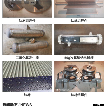
钛材组焊件
钛材组焊件
二氧化氯发生器
50g次氯酸钠电解槽
钛棒
钛材组焊件
新闻动态 / NEWS