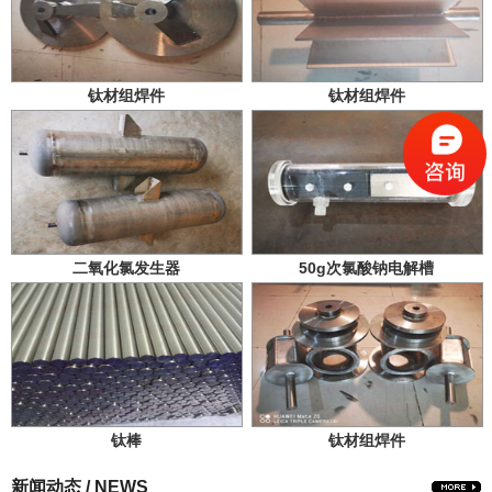
钛材组焊件
钛材组焊件
二氧化氯发生器
50g次氯酸钠电解槽
钛棒
钛材组焊件
新闻动态 / NEWS