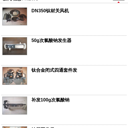
DN350钛材关风机
50g次氯酸钠发生器
钛合金闭式四通套件发
补发100g次氯酸钠